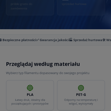
próbki gratis do
sprzedaż hurtowa
zamówienia
🔒 Bezpieczne płatności
✅ Gwarancja jakości
🏭 Sprzedaż hurtowa
🛠️ W
Przeglądaj według materiału
Wybierz typ filamentu dopasowany do swojego projektu
🔵
🟢
PLA
PET-G
Łatwy druk, idealny dla
Odporny na temperaturę i
początkujących i prototypów
wilgoć, wytrzymały