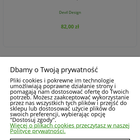
Devil Design
82,00 zł
Dbamy o Twoją prywatność
DO KOSZYKA
»
«
1
2
3
4
5
...
52
Pliki cookies i pokrewne im technologie
umożliwiają poprawne działanie strony i
pomagają nam dostosować ofertę do Twoich
potrzeb. Możesz zaakceptować wykorzystanie
przez nas wszystkich tych plików i przejść do
POMOC
sklepu lub dostosować użycie plików do
swoich preferencji, wybierając opcję
"Dostosuj zgody".
MOJE KONTO
Więcej o plikach cookies przeczytasz w naszej
Polityce prywatności.