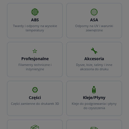
🔴
🟡
ABS
ASA
Twardy i odporny na wysokie
Odporny na UV i warunki
temperatury
zewnętrzne
⭐
🔧
Profesjonalne
Akcesoria
Filamenty techniczne i
Dysze, łoże, taśmy i inne
inżynieryjne
akcesoria do druku
⚙️
🧴
Części
Kleje/Płyny
Części zamienne do drukarek 3D
Kleje do podgrzewania i płyny
do czyszczenia
📦
✏️